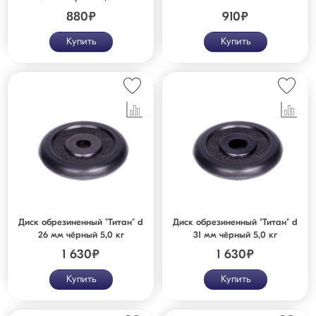
880
₽
910
₽
Купить
Купить
Диск обрезиненный "Титан" d
Диск обрезиненный "Титан" d
26 мм чёрный 5,0 кг
31 мм чёрный 5,0 кг
1 630
₽
1 630
₽
Купить
Купить