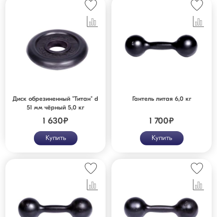
Диск обрезиненный "Титан" d
Гантель литая 6,0 кг
51 мм чёрный 5,0 кг
1 630
₽
1 700
₽
Купить
Купить