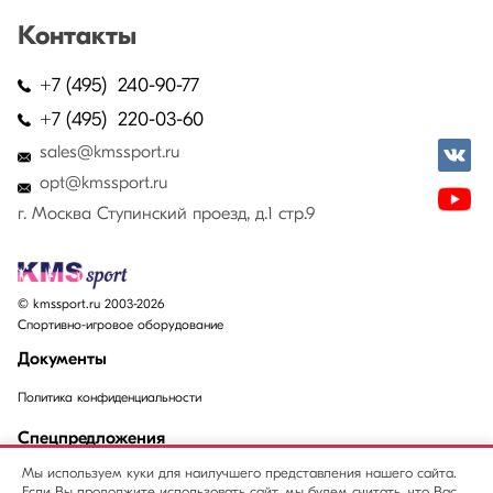
Контакты
+7 (495) 240-90-77
+7 (495) 220-03-60
sales@kmssport.ru
opt@kmssport.ru
г. Москва Ступинский проезд, д.1 стр.9
© kmssport.ru 2003-2026
Спортивно-игровое оборудование
Документы
Политика конфиденциальности
Спецпредложения
Мы используем куки для наилучшего представления нашего сайта.
Акции
Если Вы продолжите использовать сайт, мы будем считать, что Вас